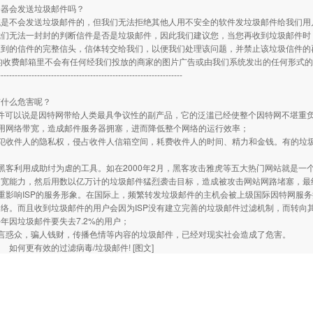
务器会发送垃圾邮件吗？
统是不会发送垃圾邮件的，但我们无法拒绝其他人用不安全的软件发垃圾邮件给我们用
我们无法一封封的判断信件是否是垃圾邮件，因此我们建议您，当您再收到垃圾邮件时
收到的信件的完整信头，信体转交给我们，以便我们处理该问题，并禁止该垃圾信件的
们的收费邮箱里不会有任何经我们投放的商家的图片广告或由我们系统发出的任何形式
------------------------------------------------------------------
有什么危害呢？
邮件可以说是因特网带给人类最具争议性的副产品，它的泛滥已经使整个因特网不堪重
网络带宽，造成邮件服务器拥塞，进而降低整个网络的运行效率；
收件人的隐私权，侵占收件人信箱空间，耗费收件人的时间、精力和金钱。有的垃圾
；
客利用成助纣为虐的工具。如在2000年2月，黑客攻击雅虎等五大热门网站就是一
带宽能力，然后用数以亿万计的垃圾邮件猛烈袭击目标，造成被攻击网站网路堵塞，最
影响ISP的服务形象。在国际上，频繁转发垃圾邮件的主机会被上级国际因特网服务
络。而且收到垃圾邮件的用户会因为ISP没有建立完善的垃圾邮件过滤机制，而转向其它
年因垃圾邮件要失去7.2%的用户；
惑众，骗人钱财，传播色情等内容的垃圾邮件，已经对现实社会造成了危害。
：
如何更有效的过滤病毒/垃圾邮件!
[图文]