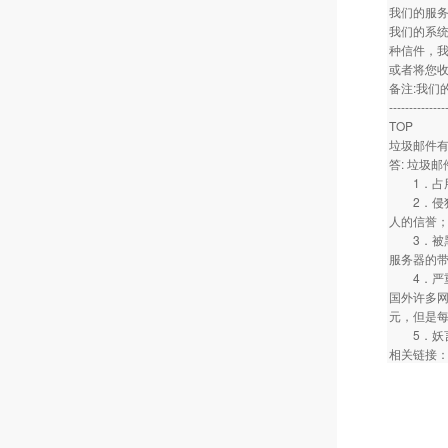
我们的服
我们的系
种信件，
或者将您
备注:我
--------------
TOP
垃圾邮件
答: 垃圾
1．占用
2．侵犯
人的信誉
3．被黑
服务器的
4．严重
国外许多网
元，但是每
5．妖言
相关链接