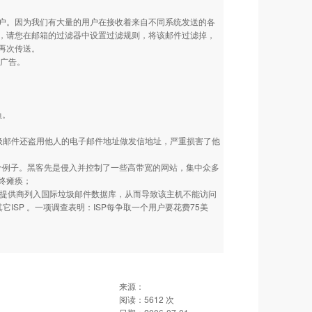
户。因为我们有大量的用户在接收着来自不同系统发送的各
，请您在邮箱的过滤器中设置过滤规则，将该邮件过滤掉，
再次传送。
的广告。
负。
邮件还盗用他人的电子邮件地址做发信地址，严重损害了他
个例子。黑客先是侵入并控制了一些高带宽的网站，集中众多
终瘫痪；
提供商列入国际垃圾邮件数据库，从而导致该主机不能访问
ISP 。一项调查表明：ISP每争取一个用户要花费75美
来源：
阅读：
5612
次