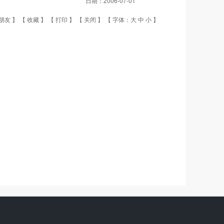
日期：
2006-07-01
朋友
】 【
收藏
】 【
打印
】 【
关闭
】 【 字体：
大
中
小
】