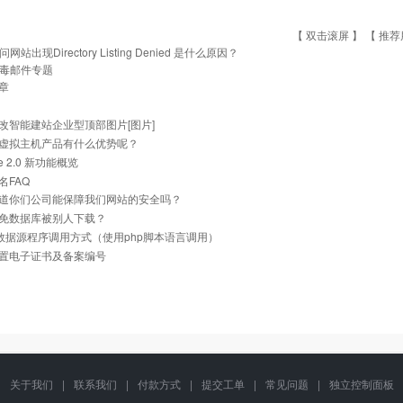
【 双击滚屏 】 【
推荐
问网站出现Directory Listing Denied 是什么原因？
毒邮件专题
章
改智能建站企业型顶部图片[图片]
虚拟主机产品有什么优势呢？
he 2.0 新功能概览
名FAQ
道你们公司能保障我们网站的安全吗？
免数据库被别人下载？
ql数据源程序调用方式（使用php脚本语言调用）
置电子证书及备案编号
关于我们
|
联系我们
|
付款方式
|
提交工单
|
常见问题
|
独立控制面板