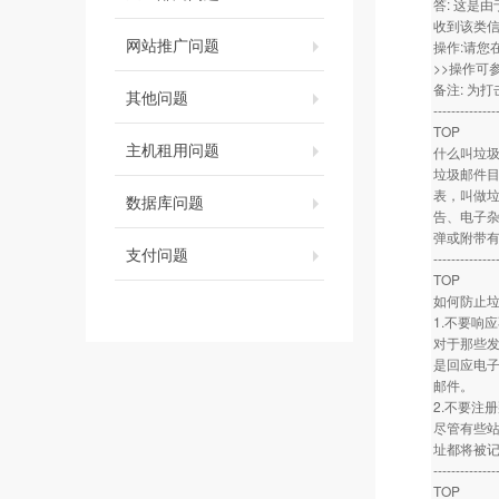
答: 这是
收到该类
网站推广问题
操作:请您
>>操作可
备注: 为
其他问题
--------------
TOP
主机租用问题
什么叫垃
垃圾邮件
表，叫做垃
数据库问题
告、电子
弹或附带
支付问题
--------------
TOP
如何防止
1.不要响
对于那些发
是回应电
邮件。
2.不要注
尽管有些
址都将被
--------------
TOP