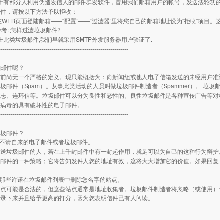
由于有部分人利用伪造发信人的邮件群发软件，冒用我们邮箱用户的帐号，发送法轮功
信件，请按以下方法予以拒收：
在WEB页面登陆邮箱——“配置”——“过滤器”里将您自己的邮箱地址设为“拒收”项目
参考: 怎样过滤垃圾邮件?
打击此类垃圾邮件,我们早就采用SMTP外发服务器用户验证了.
------------------------------------------------------------------
圾邮件呢？
目前尚无一个严格的定义。现只能概括为：向新闻组或他人电子信箱发送的未经用户准
圾邮件（Spam）。从事此类活动的人员叫做垃圾邮件制造者（Spammer）。 垃
杂志、连环信等。垃圾邮件可以分为良性和恶性的。良性垃圾邮件是各种宣传广告等对
有病毒的具有破坏性的电子邮件。
------------------------------------------------------------------
垃圾邮件？
应不请自来的电子邮件或者垃圾邮件。
送垃圾邮件的人，若在上千封邮件中有一封起作用，就足可以为自己的这种行为辩护。
子邮件的一种策略；它将告知发件人您的地址有效，这将大大增加它的价值。如果回复
册那些许诺在垃圾邮件列表中删除您名字的站点。
站点可能是合法的，但这些站点通常是地址收集者。垃圾邮件制造者将忽略（或使用）
记录下来并且给予更高的打分，因为您表明信件已有人阅读。
------------------------------------------------------------------