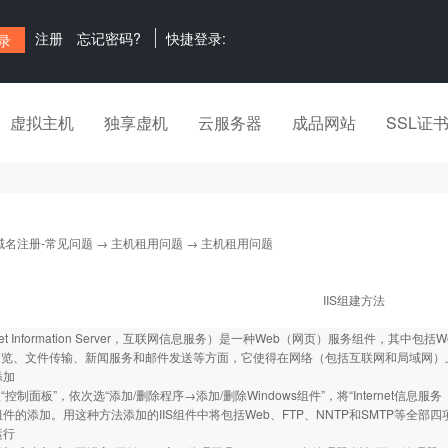
注册
忘记密码?
快捷登录:
虚拟主机
独享虚机
云服务器
成品网站
SSL证
域名注册-常见问题
→
主机租用问题
→ 主机租用问题
IIS组建方法
ternet Information Server，互联网信息服务）是一种Web（网页）服务组件，
浏览、文件传输、新闻服务和邮件发送等方面，它使得在网络（包括互联网和局域网）
添加
制面板”，依次选“添加/删除程序→添加/删除Windows组件”，将“Internet信息
S组件的添加。用这种方法添加的IIS组件中将包括Web、FTP、NNTP和SMTP等全部
运行