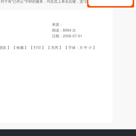
器，对于有“已停止”字样的服务，均在其上单击右键，选“启动”来
来源：
阅读：
8064
次
日期：
2006-07-01
朋友
】 【
收藏
】 【
打印
】 【
关闭
】 【 字体：
大
中
小
】