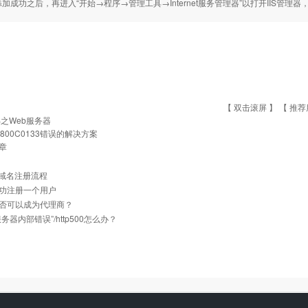
加成功之后，再进入“开始→程序→管理工具→Internet服务管理器”以打开IIS管理
【 双击滚屏 】 【
推荐
IS之Web服务器
x800C0133错误的解决方案
章
cn域名注册流程
功注册一个用户
否可以成为代理商？
务器内部错误”/http500怎么办？