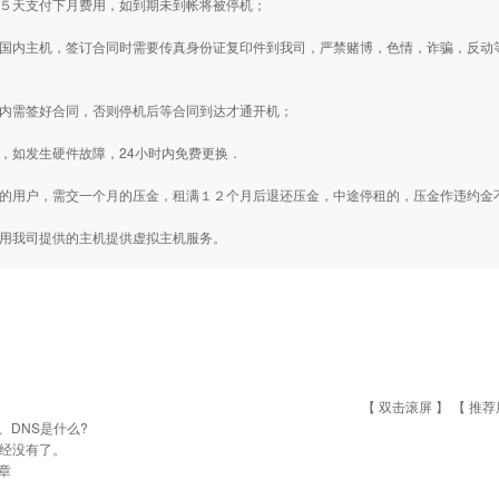
前５天支付下月费用，如到期未到帐将被停机；
用国内主机，签订合同时需要传真身份证复印件到我司，严禁赌博，色情，诈骗，反
周内需签好合同，否则停机后等合同到达才通开机；
内，如发生硬件故障，24小时内免费更换．
款的用户，需交一个月的压金，租满１２个月后退还压金，中途停租的，压金作违约金
用用我司提供的主机提供虚拟主机服务。
【 双击滚屏 】 【
推荐
P、DNS是什么?
经没有了。
章