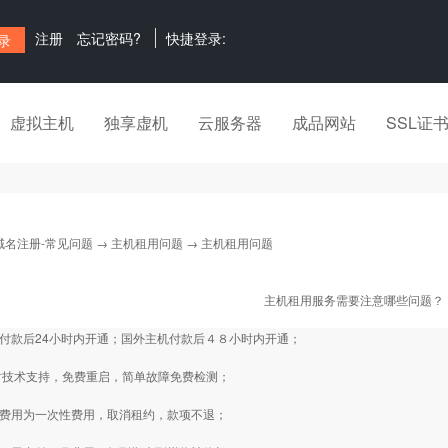
注册
忘记密码?
快捷登录:
虚拟主机
独享虚机
云服务器
成品网站
SSL证
域名注册-常见问题
→
主机租用问题
→ 主机租用问题
主机租用服务需要注意哪些问题？
机付款后24小时内开通；国外主机付款后４８小时内开通；
4小时技术支持，免费重启，简单故障免费检测；
级费用为一次性费用，取消租约，款项不退；