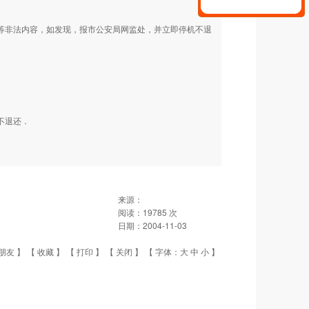
动等非法内容，如发现，报市公安局网监处，并立即停机不退
不退还．
来源：
阅读：
19785
次
日期：
2004-11-03
朋友
】 【
收藏
】 【
打印
】 【
关闭
】 【 字体：
大
中
小
】