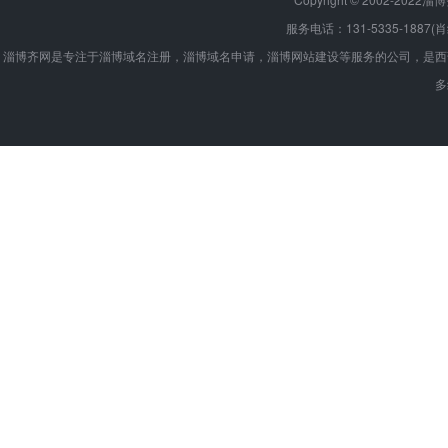
服务电话：131-5335-1887(
淄博齐网是专注于淄博域名注册，淄博域名申请，淄博网站建设等服务的公司，是西
多